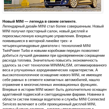
Новый MINI — легенда в своем сегменте.
Легендарный дизайн MINI стал более совершенным. Новый
MINI получил просторный салон, новый дисплей и
переосмысленную концепцию управления. Впервые
появившиеся в моторной линейке трех- и
четырехцилиндровые двигатели с технологией MINI
TwinPower Turbo и новыми коробками передач позволяют
добиться лучшей динамики при одновременном сокращении
расхода топлива. Значительно повысить экономичность
удалось за счет технологии MINIMALISM, оптимизированного
веса и улучшенных аэродинамических характеристик. А
высокотехнологичное оснащение нового MINI, не имеющее
себе равных в сегменте компактных автомобилей, нашло
отражение в многочисленных инновационных функциях.
Впервые в истории MINI может быть дополнительно оснащен
адаптивной подвеской и светодиодными фарами. Новинки в
области систем помощи водителю и службы MINI Connected
Services включают в себя проекционный дисплей MINI,
активный круиз-контроль, системы предупреждения о