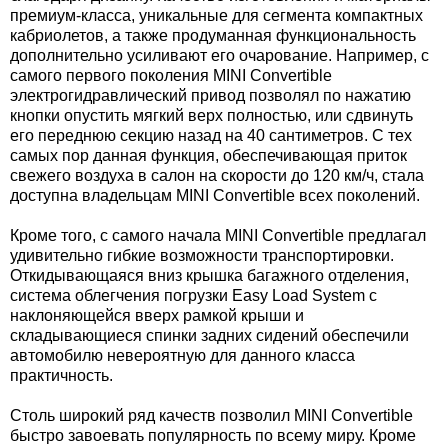
премиум-класса, уникальные для сегмента компактных
кабриолетов, а также продуманная функциональность
дополнительно усиливают его очарование. Например, с
самого первого поколения MINI Convertible
электрогидравлический привод позволял по нажатию
кнопки опустить мягкий верх полностью, или сдвинуть
его переднюю секцию назад на
40 сантиметров
. С тех
самых пор данная функция, обеспечивающая приток
свежего воздуха в салон на скорости до
120 км/ч
, стала
доступна владельцам MINI Convertible всех поколений.
Кроме того, с самого начала MINI Convertible предлагал
удивительно гибкие возможности транспортировки.
Откидывающаяся вниз крышка багажного отделения,
система облегчения погрузки Easy Load System с
наклоняющейся вверх рамкой крыши и
складывающиеся спинки задних сидений обеспечили
автомобилю невероятную для данного класса
практичность.
Столь широкий ряд качеств позволил MINI Convertible
быстро завоевать популярность по всему миру. Кроме