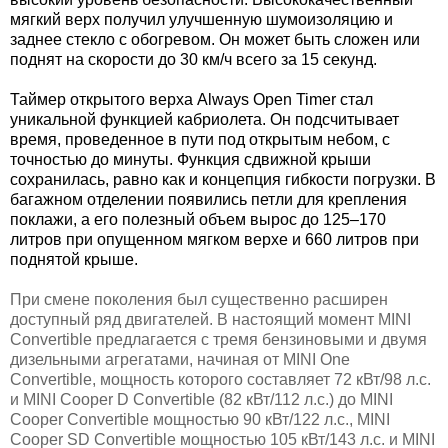
мягкий верх получил улучшенную шумоизоляцию и
заднее стекло с обогревом. Он может быть сложен или
поднят на скорости до
30 км/ч
всего за 15 секунд.
Таймер открытого верха Always Open Timer стал
уникальной функцией кабриолета. Он подсчитывает
время, проведенное в пути под открытым небом, с
точностью до минуты. Функция сдвижной крыши
сохранилась, равно как и концепция гибкости погрузки. В
багажном отделении появились петли для крепления
поклажи, а его полезный объем вырос до 125–170
литров при опущенном мягком верхе и
660 литров
при
поднятой крыше.
При смене поколения был существенно расширен
доступный ряд двигателей. В настоящий момент MINI
Convertible предлагается с тремя бензиновыми и двумя
дизельными агрегатами, начиная от MINI One
Convertible, мощность которого составляет 72 кВт/98 л.с.
и MINI Cooper D Convertible (82 кВт/112 л.с.) до MINI
Cooper Convertible мощностью
90
кВт
/122
л
.
с
., MINI
Cooper SD Convertible
мощностью
105
кВт
/143
л
.
с
.
и
MINI