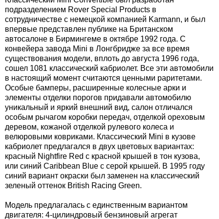
подразделением Rover Special Products в
сотрудничестве с немецкой компанией Karmann, и был
впервые представлен публике на Британском
автосалоне в Бирмингеме в октябре 1992 года. С
конвейера завода Mini в Лонгбридже за все время
существования модели, вплоть до августа 1996 года,
сошел 1081 классический кабриолет. Все эти автомобили
в настоящий момент считаются ценными раритетами.
Особые бамперы, расширенные колесные арки и
элементы отделки порогов придавали автомобилю
уникальный и яркий внешний вид, салон отличался
особым рычагом коробки передач, отделкой ореховым
деревом, кожаной отделкой рулевого колеса и
велюровыми ковриками. Классический Mini в кузове
кабриолет предлагался в двух цветовых вариантах:
красный Nightfire Red с красной крышей в тон кузова,
или синий Caribbean Blue с серой крышей. В 1995 году
синий вариант окраски был заменен на классический
зеленый оттенок British Racing Green.
Модель предлагалась с единственным вариантом
двигателя: 4-цилиндровый бензиновый агрегат