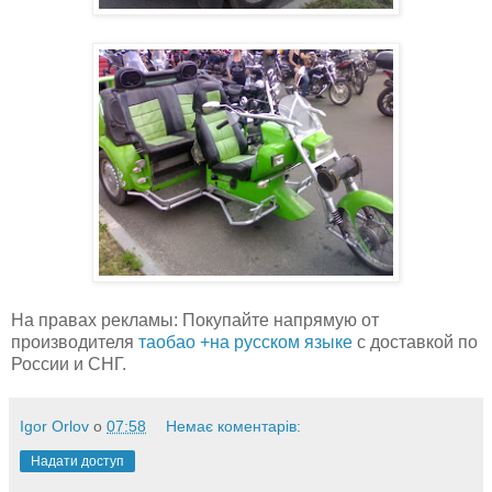
На правах рекламы: Покупайте напрямую от
производителя
таобао +на русском языке
с доставкой по
России и СНГ.
Igor Orlov
о
07:58
Немає коментарів:
Надати доступ