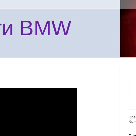
ти BMW
Пре
быс
Стр