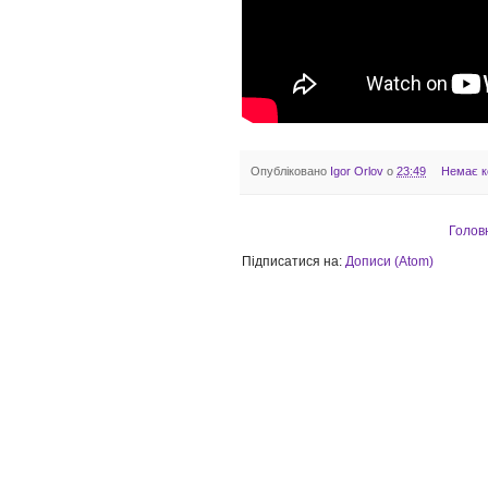
Опубліковано
Igor Orlov
о
23:49
Немає к
Голов
Підписатися на:
Дописи (Atom)