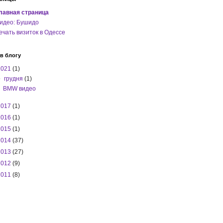
лавная страница
идео: Бушидо
ечать визиток в Одессе
в блогу
2021
(1)
▼
грудня
(1)
BMW видео
2017
(1)
2016
(1)
2015
(1)
2014
(37)
2013
(27)
2012
(9)
2011
(8)