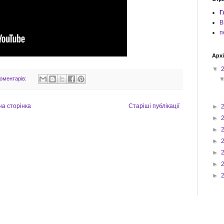
Г
В
п
Архі
▼
оментарів:
на сторінка
Старіші публікації
►
►
►
►
►
►
►