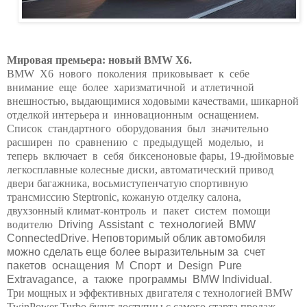
Мировая премьера: новый BMW X6.
BMW X6 нового поколения приковывает к себе
внимание еще более харизматичной и атлетичной
внешностью, выдающимися ходовыми качествами, шикарной
отделкой интерьера и инновационным оснащением.
Список стандартного оборудования был значительно
расширен по сравнению с предыдущей моделью, и
теперь включает в себя биксеноновые фары, 19-дюймовые
легкосплавные колесные диски, автоматический привод
двери багажника, восьмиступенчатую спортивную
трансмиссию Steptronic, кожаную отделку салона,
двухзонный климат-контроль и пакет систем помощи
водителю
Driving
Assistant
с технологией
BMW
ConnectedDrive
. Неповторимый облик автомобиля
можно сделать еще более выразительным за счет
пакетов оснащения M Спорт и Design Pure
Extravagance, а также программы BMW Individual.
Три мощных и эффективных двигателя с технологией BMW
TwinPower Turbo будут доступны с самого старта продаж.