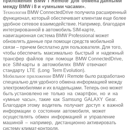
приложения
BMW
i
Remote
для обмена данными
между
BMW
i
8 и «умными часами».
Технология
BMW
ConnectedDrive
получила расширенный
функционал, который обеспечивает клиентам еще более
удобное сетевое взаимодействие. Например, благодаря
интегрированной в автомобиль
SIM
-карте,
навигационная система
BMW
Professional
может
обновлять данные при помощи средств мобильной
связи – причем бесплатно для пользователя. Для того,
чтобы обеспечить максимально быстрый и надежный
трансфер файлов при помощи
BMW
ConnectedDrive
,
все
SIM
-карты в автомобилях
BMW
отвечают
стандарту
LTE
(
Long
Term
Evolution
).
Мобильное приложение
BMW
i
Remote
было разработано
специально для удобного обмена информацией между
электромобилями и их владельцами. Теперь оно может
быть установлено не только на смартфон, но и на
«умные часы», такие как
Samsung
GALAXY
Gear
.
Благодаря этому водитель получает доступ к важной
информации о состоянии автомобиля, может
осуществлять обмен информацией и управление
машиной – например, дистанционно активировать
систему климат-контроля.