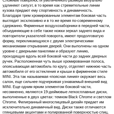
Сложные поверхности увеличенного размера визуально
удлиняют силуэт, в то время как стремительные линии
кузова придают ему спортивность и динамичность.
Благодаря трем хромированным элементам боковая часть
выглядит эксклюзивно и в то же время по-современному
сдержанно. Фирменные воздухозаборники в передней части,
объединяющие в себе также ножки зеркал заднего вида и
повторители указателей поворота, имеют продолговатую
форму, перекликающуюся с двумя электрическими
механизмами открывания дверей. Они выполнены на одном
уровне с дверными панелями и образуют линию,
проходящую вдоль всей боковой части до задних дверных
ручек. Расположенная чуть выше хромированная полоса,
опоясывающая автомобиль по кругу, отделяет нижнюю часть
автомобиля от его остекления и крыши в фирменном стиле
MINI. Эта так называемая «поясная линия» окружает весь
салон, еще сильнее подчеркивая узнаваемый внешний вид
MINI. Еще одним ярким элементом боковой части,
несомненно, являются 19-дюймовые легкосплавные диски,
выполненные в двух цветах: темном Black Chrome и светлом
Chrome. Филигранный многоспицевый дизайн придает им
исключительно динамичный вид. Диски также отличаются
глянцевыми акцентами и полированной поверхностью спиц.