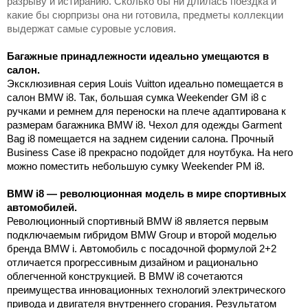
разрыву и истиранию. Сколько бы ни длилась поездка и
какие бы сюрпризы она ни готовила, предметы коллекции
выдержат самые суровые условия.
Багажные принадлежности идеально умещаются в
салон.
Эксклюзивная серия Louis Vuitton идеально помещается в
салон BMW i8. Так, большая сумка Weekender GM i8 с
ручками и ремнем для переноски на плече адаптирована к
размерам багажника BMW i8. Чехол для одежды Garment
Bag i8 помещается на заднем сидении салона. Прочный
Business Case i8 прекрасно подойдет для ноутбука. На него
можно поместить небольшую сумку Weekender PM i8.
BMW i8 — революционная модель в мире спортивных
автомобилей.
Революционный спортивный BMW i8 является первым
подключаемым гибридом BMW Group и второй моделью
бренда BMW i. Автомобиль с посадочной формулой 2+2
отличается прогрессивным дизайном и рационально
облегченной конструкцией. В BMW i8 сочетаются
преимущества инновационных технологий электрического
привода и двигателя внутреннего сгорания. Результатом