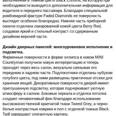
выполненная в темном цвете Black Chrome, на которую при
необходимости выводится дополнительная информация для
водителя и переднего пассажира. Благодаря специальной
ромбовидной фактуре Faded Diamonds ее поверхность
выглядит особенно благородно. Нижняя часть приборной
панели отделана лакированной кожей цвета Berry Red,
создавая яркий и стильный контраст со сдержанным
дизайном верхней части.
Дизайн дверных панелей: многоуровневое исполнение и
подсветка.
Фирменные поверхности в форме эллипса в новом MINI
Countryman получили новую интерпретацию и теперь
проходят через весь салон, визуально связывая его
переднюю и заднюю части. Подлокотники отделаны нубуком
голубого цвета, под ними размещены практичные отсеки для
хранения вещей. Декоративные поверхности дверей имеют
приглушенную подсветку, которая подчеркивает уютную
атмосферу в салоне. Боковые зеркала и отделка потолка
создают ненавязчивый фон благодаря использованию
высококачественной крапчатой ткани Tweed Grey, а черно-
белые контрастные коврики и пол с отделкой тканью Black
Twill завершают элегантную картину.