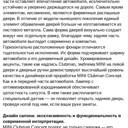
части оставляет впечатление автомобиля, исключительно
устойчиво и уверенно держащегося на дороге. Самым ярким
элементом, несомненно, являются фирменные распашные
двери. В отличие от модели нынешнего поколения единый
элемент обрамления дверей больше не изготавливается из
листового металла. Сама форма дверей визуально создает
вокруг них отдельную рамку, благодаря чему задняя часть
автомобиля выглядит современно и компактно.
Горизонтально расположенные фонари отличаются
тщательностью исполнения. Их форма подчеркивает ширину
автомобиля и его динамичный дизайн. Хромированные
акценты, такие как надпись Clubman, эмблема MINI на левой
двери и дверные ручки демонстрируют высочайший уровень
качества и дизайнерской проработки MINI Clubman Concept.
Как и в передней части автомобиля, бампер с
оптимизированной аэродинамикой обеспечивает
целостность силуэта. В нем также располагается
специальный датчик — он позволяет открыть заднюю дверь,
проведя ногой под ним, если ваши руки заняты.
Дизайн салона: эксклюзивность и функциональность в
современной интерпретации.
MINI Clubman Concept подрос не только снаружи — его