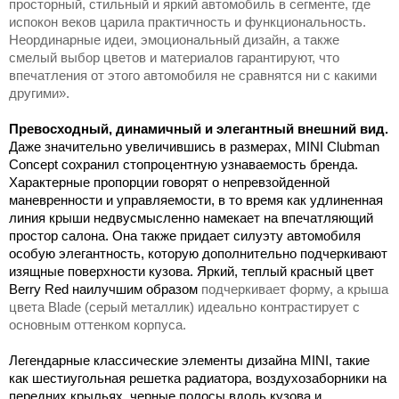
просторный, стильный и яркий автомобиль в сегменте, где
испокон веков царила практичность и функциональность.
Неординарные идеи, эмоциональный дизайн, а также
смелый выбор цветов и материалов гарантируют, что
впечатления от этого автомобиля не сравнятся ни с какими
другими».
Превосходный, динамичный и элегантный внешний вид.
Даже значительно увеличившись в размерах, MINI Clubman
Concept сохранил стопроцентную узнаваемость бренда.
Характерные пропорции говорят о непревзойденной
маневренности и управляемости, в то время как удлиненная
линия крыши недвусмысленно намекает на впечатляющий
простор салона. Она также придает силуэту автомобиля
особую элегантность, которую дополнительно подчеркивают
изящные поверхности кузова. Яркий, теплый красный цвет
Berry Red наилучшим образом
подчеркивает форму, а крыша
цвета Blade (серый металлик) идеально контрастирует с
основным оттенком корпуса.
Легендарные классические элементы дизайна MINI, такие
как шестиугольная решетка радиатора, воздухозаборники на
передних крыльях, черные полосы вдоль кузова и