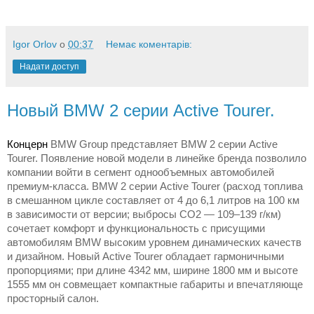
Igor Orlov
о
00:37
Немає коментарів:
Надати доступ
Новый BMW 2 серии Active Tourer.
Концерн
BMW Group
представляет
BMW 2
серии
Active
Tourer.
Появление новой модели в линейке бренда позволило
компании войти в сегмент однообъемных автомобилей
премиум-класса. BMW 2 серии Active Tourer (расход топлива
в смешанном цикле составляет от 4 до
6,1 литров
на
100 км
в зависимости от версии; выбросы CO2 — 109–139 г/км)
сочетает комфорт и функциональность с присущими
автомобилям BMW высоким уровнем динамических качеств
и дизайном. Новый Active Tourer обладает гармоничными
пропорциями; при длине
4342 мм
, ширине
1800 мм
и высоте
1555 мм
он совмещает компактные габариты и впечатляюще
просторный салон.