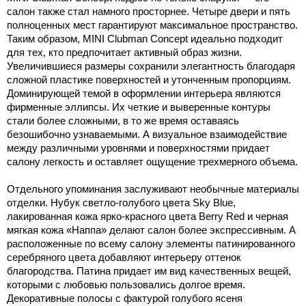
салон также стал намного просторнее. Четыре двери и пять
полноценных мест гарантируют максимальное пространство.
Таким образом, MINI Clubman Concept идеально подходит
для тех, кто предпочитает активный образ жизни.
Увеличившиеся размеры сохранили элегантность благодаря
сложной пластике поверхностей и утонченным пропорциям.
Доминирующей темой в оформлении интерьера являются
фирменные эллипсы. Их четкие и выверенные контуры
стали более сложными, в то же время оставаясь
безошибочно узнаваемыми. А визуальное взаимодействие
между различными уровнями и поверхностями придает
салону легкость и оставляет ощущение трехмерного объема.
Отдельного упоминания заслуживают необычные материалы
отделки. Нубук светло-голубого цвета Sky Blue,
лакированная кожа ярко-красного цвета Berry Red и черная
мягкая кожа «Наппа» делают салон более экспрессивным. А
расположенные по всему салону элементы патинированного
серебряного цвета добавляют интерьеру оттенок
благородства. Патина придает им вид качественных вещей,
которыми с любовью пользовались долгое время.
Декоративные полосы с фактурой голубого ясеня