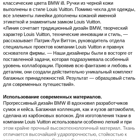
классические цвета BMW i8. Ручки из черной кожи
выполнены в стиле Louis Vuitton. Помимо чехла для одежды,
все элементы линейки дополнены кожаной именной
этикеткой и знаменитым замком Louis Vuitton.
«Линия сочетает традиционный дизайн BMW, творческий
характер Louis Vuitton, технические инновации и стиль, —
рассказывает Патрик-Луи Виттон, руководитель отдела
специальных проектов компании Louis Vuitton и правнук
основателя фирмы. — Наши дизайнеры были в восторге от
поставленной задачи, которая подразумевала особенный
уровень коллаборации. Проявив всю фантазию и любовь к
деталям, они создали действительно уникальный комплект
багажных принадлежностей. Результат — образцовый стиль
для современных путешествий».
Использование современных материалов.
Прогрессивный дизайн BMW i8 вдохновил разработчиков
сумок и кейса. Багажная коллекция, как и кузов автомобиля,
сделана из карбоновых волокон. Для изготовления ткани в
компании Louis Vuitton использовали особенно легкий и при
этом крайне прочный высокотехнологичный материал. Ткань
отличается высочайшей ударопрочностью, стойкостью к