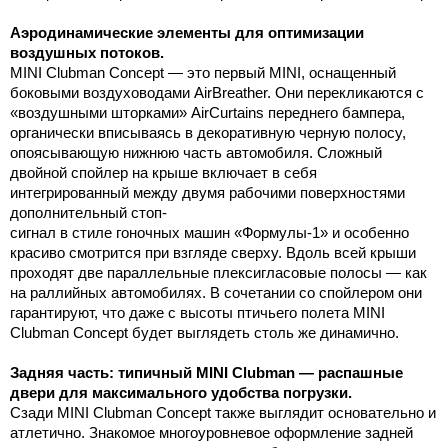
Аэродинамические элементы для оптимизации
воздушных потоков.
MINI Clubman Concept — это первый MINI, оснащенный
боковыми воздуховодами AirBreather. Они перекликаются с
«воздушными шторками» AirCurtains переднего бампера,
органически вписываясь в декоративную черную полосу,
опоясывающую нижнюю часть автомобиля. Сложный
двойной спойлер на крыше включает в себя
интегрированный между двумя рабочими поверхностями
дополнительный стоп-
сигнал в стиле гоночных машин «Формулы-1» и особенно
красиво смотрится при взгляде сверху. Вдоль всей крыши
проходят две параллельные плексигласовые полосы — как
на раллийных автомобилях. В сочетании со спойлером они
гарантируют, что даже с высоты птичьего полета MINI
Clubman Concept будет выглядеть столь же динамично.
Задняя часть: типичный MINI Clubman — распашные
двери для максимального удобства погрузки.
Сзади MINI Clubman Concept также выглядит основательно и
атлетично. Знакомое многоуровневое оформление задней