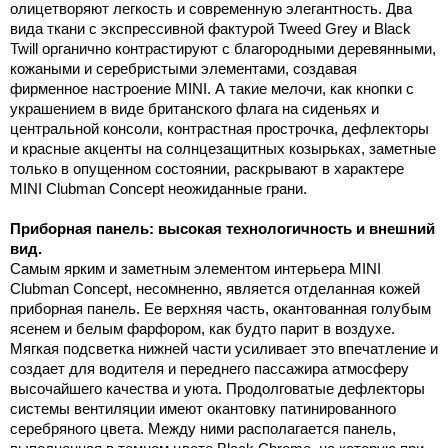
олицетворяют легкость и современную элегантность. Два
вида ткани с экспрессивной фактурой Tweed Grey и Black
Twill органично контрастируют с благородными деревянными,
кожаными и серебристыми элементами, создавая
фирменное настроение MINI. А такие мелочи, как кнопки с
украшением в виде британского флага на сиденьях и
центральной консоли, контрастная прострочка, дефлекторы
и красные акценты на солнцезащитных козырьках, заметные
только в опущенном состоянии, раскрывают в характере
MINI Clubman Concept неожиданные грани.
Приборная панель: высокая технологичность и внешний
вид.
Самым ярким и заметным элементом интерьера MINI
Clubman Concept, несомненно, является отделанная кожей
приборная панель. Ее верхняя часть, окантованная голубым
ясенем и белым фарфором, как будто парит в воздухе.
Мягкая подсветка нижней части усиливает это впечатление и
создает для водителя и переднего пассажира атмосферу
высочайшего качества и уюта. Продолговатые дефлекторы
системы вентиляции имеют окантовку патинированного
серебряного цвета. Между ними располагается панель,