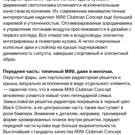
фирменная светотехника отличаются исключительным
качеством исполнения. Их современная минималистичная
интерпретация наделяет MINI Clubman Concept еще большей
харизмой и утонченностью. Оптимизированная аэродинамика
и управление потоками воздуха прослеживаются в дизайне с
первого взгляда. Все отверстия и воздуховоды элегантно
интегрированы в геометрию кузова. А четко очерченные
колесные арки и спойлер на крыше подчеркивают
динамичность силуэта, завершая спортивный и элегантный
образ.
Передняя часть: типичный MINI, даже в мелочах.
Округлые фары, шестиугольная радиаторная решетка и
крыша, визуально исполненная в виде отдельного элемента,
— гарантия того, что в новом MINI Clubman Concept
мгновенно узнается новый член легендарной семьи.
Замысловатая решетка радиатора покрашена в черный цвет
Black Chrome, а ее центральная часть также выступает в
роли бампера. Внимание к деталям, например, трехмерной
форме хромированных планок внутри решетки, придает
передней части кузова еще больше выразительности.
Высочайшие стандарты качества MINI Clubman Concept