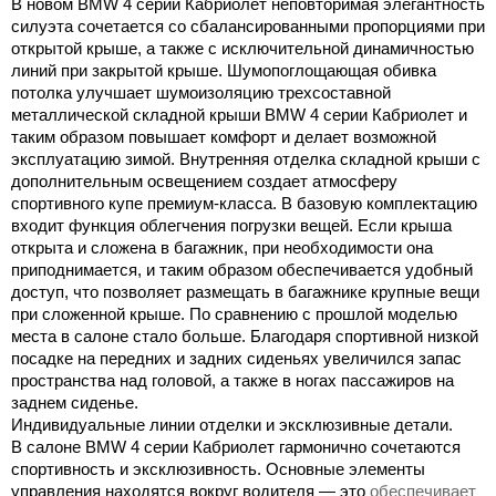
В новом BMW 4 серии Кабриолет неповторимая элегантность
силуэта сочетается со сбалансированными пропорциями при
открытой крыше, а также с исключительной динамичностью
линий при закрытой крыше. Шумопоглощающая обивка
потолка улучшает шумоизоляцию трехсоставной
металлической складной крыши BMW 4 серии Кабриолет и
таким образом повышает комфорт и делает возможной
эксплуатацию зимой. Внутренняя отделка складной крыши с
дополнительным освещением создает атмосферу
спортивного купе премиум-класса. В базовую комплектацию
входит функция облегчения погрузки вещей. Если крыша
открыта и сложена в багажник, при необходимости она
приподнимается, и таким образом обеспечивается удобный
доступ, что позволяет размещать в багажнике крупные вещи
при сложенной крыше. По сравнению с прошлой моделью
места в салоне стало больше. Благодаря спортивной низкой
посадке на передних и задних сиденьях увеличился запас
пространства над головой, а также в ногах пассажиров на
заднем сиденье.
Индивидуальные линии отделки и эксклюзивные детали.
В салоне BMW 4 серии Кабриолет гармонично сочетаются
спортивность и эксклюзивность. Основные элементы
управления находятся вокруг водителя — это
обеспечивает