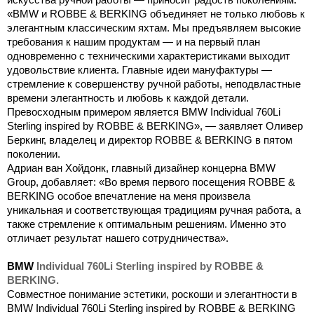
искусства ручной работы — приносит радость поколениям.
«BMW и ROBBE & BERKING объединяет не только любовь к
элегантным классическим яхтам. Мы предъявляем высокие
требования к нашим продуктам — и на первый план
одновременно с техническими характеристиками выходит
удовольствие клиента. Главные идеи мануфактуры —
стремление к совершенству ручной работы, неподвластные
времени элегантность и любовь к каждой детали.
Превосходным примером является BMW Individual 760Li
Sterling inspired by ROBBE & BERKING», — заявляет Оливер
Беркинг, владелец и директор ROBBE & BERKING в пятом
поколении.
Адриан ван Хойдонк, главный дизайнер концерна BMW
Group, добавляет: «Во время первого посещения ROBBE &
BERKING особое впечатление на меня произвела
уникальная и соответствующая традициям ручная работа, а
также стремление к оптимальным решениям. Именно это
отличает результат нашего сотрудничества».
BMW
Individual
760
Li
Sterling
inspired
by
ROBBE
&
BERKING
.
Совместное понимание эстетики, роскоши и элегантности в
BMW Individual 760Li Sterling inspired by ROBBE & BERKING