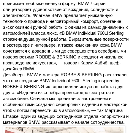
принимает необыкновенную форму. BMW 7 серии
олицетворяет удовольствие от вождения, солидность и
элегантность. Флагман BMW предлагает уникальную
технологию привода и неповторимый комфорт, сочетание
эксклюзивной ручной работы с одним из самых динамичных
автомобилей класса люкс. «В BMW Individual 760Li Sterling
отражена душа ручной работы. Выразительные поверхности
в экстерьере и интерьере, а также изысканная кожа BMW
сочетаются с доведенными до совершенства серебряными
поверхностями ROBBE & BERKING и создают уникальное
произведение искусства», — говорит Карим Хабиб, шеф-
дизайнер BMW.
Дизайнеры BMW и мастера ROBBE & BERKING рассказали,
что при создании BMW Individual 760Li Sterling inspired by
ROBBE & BERKING их вдохновляли искусная работа друг
друга. «Изделия из серебра превосходно смотрятся в
автомобиле. Сначала мы прониклись настроением и
особенностями создания серебряных изделий в мастерской,
чтобы потом перенести их в автомобиль», — так Мартина
Штарке, один из ведущих сотрудников отдела колористики и
материалов BMW, рассказывает о начале сотрудничества.