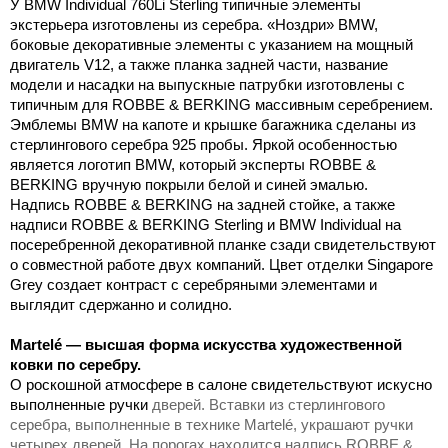
У BMW Individual 760Li Sterling типичные элементы
экстерьера изготовлены из серебра. «Ноздри» BMW,
боковые декоративные элементы с указанием на мощный
двигатель V12, а также планка задней части, название
модели и насадки на выпускные патрубки изготовлены с
типичным для ROBBE & BERKING массивным серебрением.
Эмблемы BMW на капоте и крышке багажника сделаны из
стерлингового серебра 925 пробы. Яркой особенностью
является логотип BMW, который эксперты ROBBE &
BERKING вручную покрыли белой и синей эмалью.
Надпись ROBBE & BERKING на задней стойке, а также
надписи ROBBE & BERKING Sterling и BMW Individual на
посеребренной декоративной планке сзади свидетельствуют
о совместной работе двух компаний. Цвет отделки Singapore
Grey создает контраст с серебряными элементами и
выглядит сдержанно и солидно.
Martelé — высшая форма искусства художественной
ковки по серебру.
О роскошной атмосфере в салоне свидетельствуют искусно
выполненные ручки
дверей. Вставки из стерлингового
серебра, выполненные в технике Martelé, украшают ручки
четырех дверей. На порогах находится надпись ROBBE &