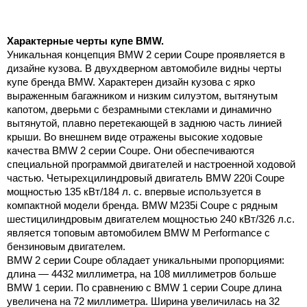
Характерные черты купе BMW.
Уникальная концепция BMW 2 серии Coupe проявляется в
дизайне кузова. В двухдверном автомобиле видны черты
купе бренда BMW. Характерен дизайн кузова с ярко
выраженным багажником и низким силуэтом, вытянутым
капотом, дверьми с безрамными стеклами и динамично
вытянутой, плавно перетекающей в заднюю часть линией
крыши. Во внешнем виде отражены высокие ходовые
качества BMW 2 серии Coupe. Они обеспечиваются
специальной программой двигателей и настроенной ходовой
частью. Четырехцилиндровый двигатель BMW 220i Coupe
мощностью 135 кВт/184 л. с. впервые используется в
компактной модели бренда. BMW M235i Coupe с рядным
шестицилиндровым двигателем мощностью 240 кВт/326 л.с.
является топовым автомобилем BMW M Performance с
бензиновым двигателем.
BMW 2 серии Coupe обладает уникальными пропорциями:
длина —
4432 миллиметра
, на
108 миллиметров
больше
BMW 1 серии. По сравнению с BMW 1 серии Coupe длина
увеличена на
72 миллиметра
. Ширина увеличилась на
32