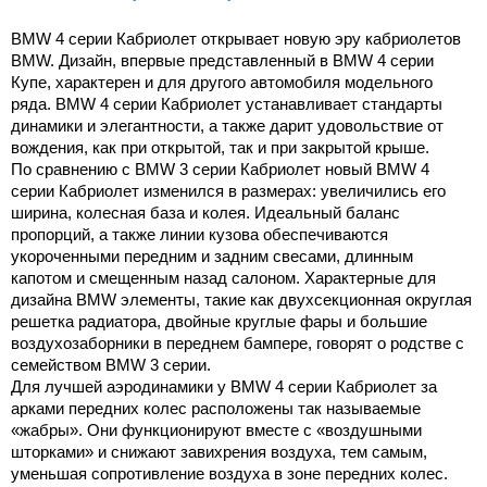
BMW 4 серии Кабриолет открывает новую эру кабриолетов
BMW. Дизайн, впервые представленный в BMW 4 серии
Купе, характерен и для другого автомобиля модельного
ряда. BMW 4 серии Кабриолет устанавливает стандарты
динамики и элегантности, а также дарит удовольствие от
вождения, как при открытой, так и при закрытой крыше.
По сравнению с BMW 3 серии Кабриолет новый BMW 4
серии Кабриолет изменился в размерах: увеличились его
ширина, колесная база и колея. Идеальный баланс
пропорций, а также линии кузова обеспечиваются
укороченными передним и задним свесами, длинным
капотом и смещенным назад салоном. Характерные для
дизайна BMW элементы, такие как двухсекционная округлая
решетка радиатора, двойные круглые фары и большие
воздухозаборники в переднем бампере, говорят о родстве с
семейством BMW 3 серии.
Для лучшей аэродинамики у BMW 4 серии Кабриолет за
арками передних колес расположены так называемые
«жабры». Они функционируют вместе с «воздушными
шторками» и снижают завихрения воздуха, тем самым,
уменьшая сопротивление воздуха в зоне передних колес.