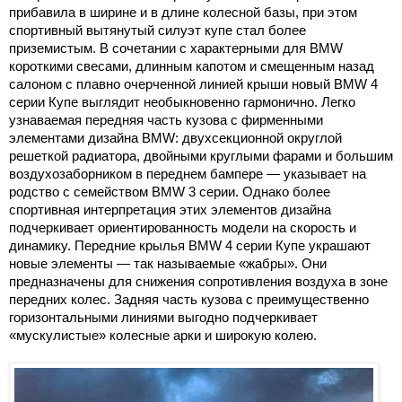
прибавила в ширине и в длине колесной базы, при этом
спортивный вытянутый силуэт купе стал более
приземистым. В сочетании с характерными для BMW
короткими свесами, длинным капотом и смещенным назад
салоном с плавно очерченной линией крыши новый BMW 4
серии Купе выглядит необыкновенно гармонично. Легко
узнаваемая передняя часть кузова с фирменными
элементами дизайна BMW: двухсекционной округлой
решеткой радиатора, двойными круглыми фарами и большим
воздухозаборником в переднем бампере — указывает на
родство с семейством BMW 3 серии. Однако более
спортивная интерпретация этих элементов дизайна
подчеркивает ориентированность модели на скорость и
динамику. Передние крылья BMW 4 серии Купе украшают
новые элементы — так называемые «жабры». Они
предназначены для снижения сопротивления воздуха в зоне
передних колес. Задняя часть кузова с преимущественно
горизонтальными линиями выгодно подчеркивает
«мускулистые» колесные арки и широкую колею.