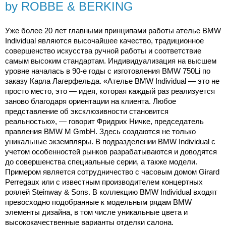
by ROBBE & BERKING
Уже более 20 лет главными принципами работы ателье BMW
Individual являются высочайшее качество, традиционное
совершенство искусства ручной работы и соответствие
самым высоким стандартам. Индивидуализация на высшем
уровне началась в 90-е годы с изготовления BMW 750Li по
заказу Карла Лагерфельда. «Ателье BMW Individual — это не
просто место, это — идея, которая каждый раз реализуется
заново благодаря ориентации на клиента. Любое
представление об эксклюзивности становится
реальностью», — говорит Фридрих Ничке, председатель
правления BMW M GmbH. Здесь создаются не только
уникальные экземпляры. В подразделении BMW Individual с
учетом особенностей рынков разрабатываются и доводятся
до совершенства специальные серии, а также модели.
Примером является сотрудничество с часовым домом Girard
Perregaux или с известным производителем концертных
роялей Steinway & Sons. В коллекцию BMW Individual входят
превосходно подобранные к модельным рядам BMW
элементы дизайна, в том числе уникальные цвета и
высококачественные варианты отделки салона.