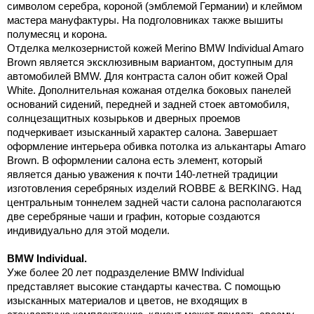
символом серебра, короной (эмблемой Германии) и клеймом
мастера мануфактуры. На подголовниках также вышиты
полумесяц и корона.
Отделка мелкозернистой кожей Merino BMW Individual Amaro
Brown является эксклюзивным вариантом, доступным для
автомобилей BMW. Для контраста салон обит кожей Opal
White. Дополнительная кожаная отделка боковых панелей
оснований сидений, передней и задней стоек автомобиля,
солнцезащитных козырьков и дверных проемов
подчеркивает изысканный характер салона. Завершает
оформление интерьера обивка потолка из алькантары Amaro
Brown. В оформлении салона есть элемент, который
является данью уважения к почти 140-летней традиции
изготовления серебряных изделий ROBBE & BERKING. Над
центральным тоннелем задней части салона располагаются
две серебряные чаши и графин, которые создаются
индивидуально для этой модели.
BMW Individual.
Уже более 20 лет подразделение BMW Individual
представляет высокие стандарты качества. С помощью
изысканных материалов и цветов, не входящих в