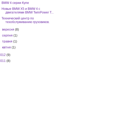
BMW 4 серии Купе
Новые BMW X5 и BMW 4 с
двигателями BMW TwinPower T...
Технический центр по
техобслуживанию грузовиков.
►
вересня
(8)
►
серпня
(1)
►
травня
(1)
►
квітня
(1)
2012
(9)
2011
(8)