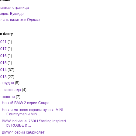
лавная страница
идео: Бушидо
ечать визиток в Одессе
в блогу
2021
(1)
2017
(1)
2016
(1)
2015
(1)
2014
(37)
2013
(27)
►
грудня
(5)
►
листопада
(4)
▼
жовтня
(7)
Новый BMW 2 серии Coupe.
Новая матовоя окраска кузова MINI
Countryman и MIN...
BMW Individual 760Li Sterling inspired
by ROBBE & ...
BMW 4 серии Кабриолет