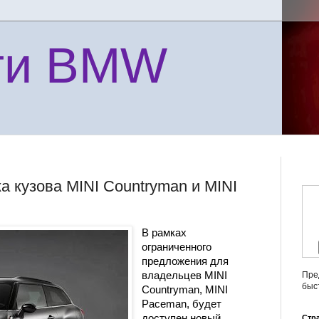
ти BMW
а кузова MINI Countryman и MINI
В рамках
ограниченного
предложения для
владельцев MINI
Пре
быс
Countryman, MINI
Paceman, будет
доступен новый
Стр