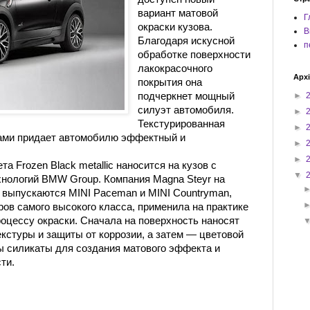
вариант матовой
Г
окраски кузова.
В
Благодаря искусной
п
обработке поверхности
лакокрасочного
Архі
покрытия она
подчеркнет мощный
►
силуэт автомобиля.
►
Текстурированная
►
вами придает автомобилю эффектный и
►
►
а Frozen Black metallic наносится на кузов с
▼
нологий BMW Group. Компания Magna Steyr на
е выпускаются MINI Paceman и MINI Countryman,
ров самого высокого класса, применила на практике
оцессу окраски. Сначала на поверхность наносят
кстуры и защиты от коррозии, а затем — цветовой
ны силикаты для создания матового эффекта и
ти.