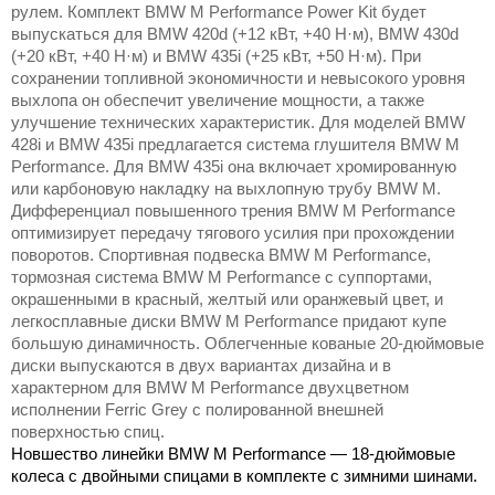
рулем. Комплект BMW M Performance Power Kit будет
выпускаться для BMW 420d (+12 кВт, +40 Н·м), BMW 430d
(+20 кВт, +40 Н·м) и BMW 435i (+25 кВт, +50 Н·м). При
сохранении топливной экономичности и невысокого уровня
выхлопа он обеспечит увеличение мощности, а также
улучшение технических характеристик. Для моделей BMW
428i и BMW 435i предлагается система глушителя BMW M
Performance. Для BMW 435i она включает хромированную
или карбоновую накладку на выхлопную трубу BMW M.
Дифференциал повышенного трения BMW M Performance
оптимизирует передачу тягового усилия при прохождении
поворотов. Спортивная подвеска BMW M Performance,
тормозная система BMW M Performance с суппортами,
окрашенными в красный, желтый или оранжевый цвет, и
легкосплавные диски BMW M Performance придают купе
большую динамичность. Облегченные кованые 20-дюймовые
диски выпускаются в двух вариантах дизайна и в
характерном для BMW M Performance двухцветном
исполнении Ferric Grey с полированной внешней
поверхностью спиц.
Новшество линейки BMW M Performance — 18-дюймовые
колеса с двойными спицами в комплекте с зимними шинами.