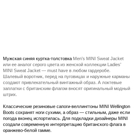
Мужская синяя куртка-толстовка
Men
’
s
MINI
Sweat
Jacket
или ее аналог серого цвета из женской коллекции
Ladies
’
MINI
Sweat
Jacket
—
must
have
в любом гардеробе.
Шалевый воротник, перед на пуговицах и наружные карманы
создают привлекательный винтажный образ. А локтевые
заплатки с британским флагом вносят оригинальный модный
штрих.
Классические резиновые сапоги-веллингтоны MINI Wellington
Boots сохранят ноги сухими, а образ — стильным, даже если
погода вконец испортилась. Для подкладки дизайнеры MINI
создали современную интерпретацию британского флага в
оранжево-белой гамме.