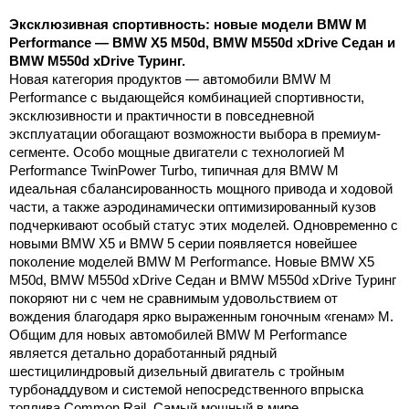
Эксклюзивная спортивность: новые модели BMW M
Performance — BMW X5 M50d, BMW M550d xDrive Седан и
BMW M550d xDrive Туринг.
Новая категория продуктов — автомобили BMW M
Performance с выдающейся комбинацией спортивности,
эксклюзивности и практичности в повседневной
эксплуатации обогащают возможности выбора в премиум-
сегменте. Особо мощные двигатели с технологией M
Performance TwinPower Turbo, типичная для BMW M
идеальная сбалансированность мощного привода и ходовой
части, а также аэродинамически оптимизированный кузов
подчеркивают особый статус этих моделей. Одновременно с
новыми BMW X5 и BMW 5 серии появляется новейшее
поколение моделей BMW M Performance. Новые BMW X5
M50d, BMW M550d xDrive Седан и BMW M550d xDrive Туринг
покоряют ни с чем не сравнимым удовольствием от
вождения благодаря ярко выраженным гоночным «генам» M.
Общим для новых автомобилей BMW M Performance
является детально доработанный рядный
шестицилиндровый дизельный двигатель с тройным
турбонаддувом и системой непосредственного впрыска
топлива Common Rail. Самый мощный в мире