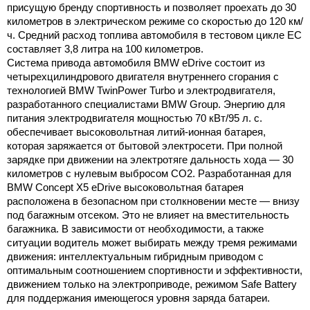
присущую бренду спортивность и позволяет проехать до
30
километров
в электрическом режиме со скоростью до
120 км/
ч
. Средний расход топлива автомобиля в тестовом цикле ЕС
составляет 3,8 литра на
100 километров
.
Система привода автомобиля BMW eDrive состоит из
четырехцилиндрового двигателя внутреннего сгорания с
технологией BMW TwinPower Turbo и электродвигателя,
разработанного специалистами BMW Group. Энергию для
питания электродвигателя мощностью 70 кВт/95 л. с.
обеспечивает высоковольтная литий-ионная батарея,
которая заряжается от бытовой электросети. При полной
зарядке при движении на электротяге дальность хода —
30
километров
с нулевым выбросом CO2. Разработанная для
BMW Concept X5 eDrive высоковольтная батарея
расположена в безопасном при столкновении месте — внизу
под багажным отсеком. Это не влияет на вместительность
багажника. В зависимости от необходимости, а также
ситуации водитель может выбирать между тремя режимами
движения: интеллектуальным гибридным приводом с
оптимальным соотношением спортивности и эффективности,
движением только на электроприводе, режимом Safe Battery
для поддержания имеющегося уровня заряда батареи.