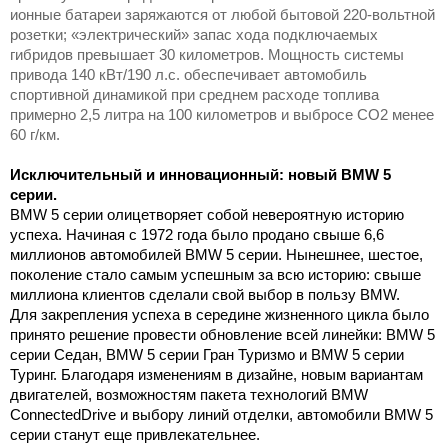
ионные батареи заряжаются от любой бытовой 220-вольтной
розетки; «электрический» запас хода подключаемых
гибридов превышает
30 километров
. Мощность системы
привода 140 кВт/190 л.с. обеспечивает автомобиль
спортивной динамикой при среднем расходе топлива
примерно 2,5 литра на
100 километров
и выбросе CO2 менее
60 г/км.
Исключительный и инновационный: новый BMW 5
серии.
BMW 5 серии олицетворяет собой невероятную историю
успеха. Начиная с 1972 года было продано свыше 6,6
миллионов автомобилей BMW 5 серии. Нынешнее, шестое,
поколение стало самым успешным за всю историю: свыше
миллиона клиентов сделали свой выбор в пользу BMW.
Для закрепления успеха в середине жизненного цикла было
принято решение провести обновление всей линейки: BMW 5
серии Седан, BMW 5 серии Гран Туризмо и BMW 5 серии
Туринг. Благодаря изменениям в дизайне, новым вариантам
двигателей, возможностям пакета технологий BMW
ConnectedDrive и выбору линий отделки, автомобили BMW 5
серии станут еще привлекательнее.