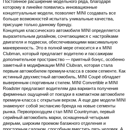
Постоянное расширение модельного ряда, благодаря
которому в линейке появились инновационные
концептуальные модели, позволяет MINI создавать все
больше возможностей испытать уникальные качества,
присущие только данному бренду.
Концепция классического автомобиля MINI определяется
выразительным дизайном, сочетающимся с настройками
двигателя и подвески, обеспечивающими максимальную
маневренность. Это в полной мере относится и к MINI
Clubman, который предлагает водителю и пассажирам
дополнительное пространство — приятный бонус, особенно
заметный в модификации MINI Clubvan, которая стала
первым автомобилем премиум-класса в своем сегменте. Как
истинный двухместный автомобиль, MINI Coupé обладает
выверенным спортивным стилем. MINI Convertible и MINI
Roadster предлагают водителям два варианта получения
фирменных ощущений от поездки в компактном автомобиле
премиум-класса с открытым верхом. А еще две модели MINI
знаменуют собой экспансию бренда на новые сегменты
рынка. Первопроходцем стал MINI Countryman, первый
серийный автомобиль марки, оснащенный четырьмя
дверьми, широким проемом багажного отделения и
просторным салоном, способным вместить пять человек. А