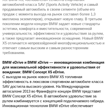
автомобилей класса SAV (Sports Activity Vehicle) и самый
продаваемый автомобиль в своем сегменте (объем его
продаж с момента выхода на рынок составил более 1,3
миллиона экземпляров), открывает новую главу. В третьем
поколении модели концерн BMW задает новые стандарты
эстетики, комфорта и вместительности, современной
универсальности, эффективности и удовольствия за рулем,
а также предлагает инновационное оснащение. Новый BMW
X5 отличается непревзойденной многофункциональностью и
отвечает самым высоким и самым разносторонним
требованиям
.
BMW eDrive и BMW xDrive — инновационная комбинация
для максимальной эффективности и удовольствия от
вождения: BMW Concept X5 eDrive.
С выходом на рынок нового BMW X5 топливная
эффективность в люксовом спортивном автомобиле класса
SAV достигла высокого уровня. На Международном
автосалоне 2013 во Франкфурте концерн BMW представит
BMW Concept X5 eDrive. В автомобиле удовольствие за
рулем комбинируется с концепцией подключаемого гибрида.
Инновационная технология BMW eDrive обеспечивает