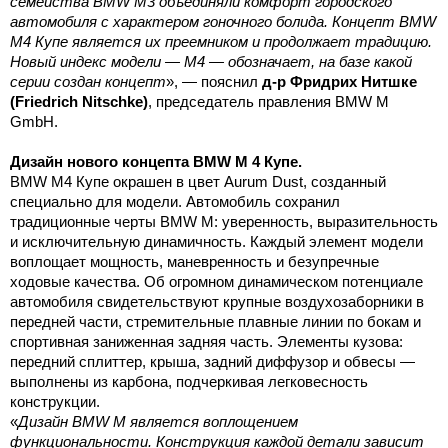
семейства BMW M3 объединяли комфорт городского
автомобиля с характером гоночного болида. Концепт BMW
M4 Купе является их преемником и продолжает традицию.
Новый индекс модели — М4 — обозначает, на базе какой
серии создан концепт
», — пояснил
д-р Фридрих Нитшке
(Friedrich Nitschke)
, председатель правления BMW M
GmbH.
Дизайн нового концепта BMW M 4 Купе.
BMW M4 Купе окрашен в цвет Aurum Dust, созданный
специально для модели. Автомобиль сохранил
традиционные черты BMW M: уверенность, выразительность
и исключительную динамичность. Каждый элемент модели
воплощает мощность, маневренность и безупречные
ходовые качества. Об огромном динамическом потенциале
автомобиля свидетельствуют крупные воздухозаборники в
передней части, стремительные плавные линии по бокам и
спортивная заниженная задняя часть. Элементы кузова:
передний сплиттер, крыша, задний диффузор и обвесы —
выполнены из карбона, подчеркивая легковесность
конструкции.
«
Дизайн BMW M является воплощением
функциональности. Конструкция каждой детали зависит