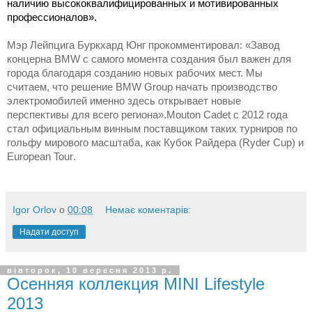
наличию высококвалифицированных и мотивированных
профессионалов».
Мэр Лейпцига Буркхард Юнг прокомментировал: «Завод
концерна BMW с самого момента создания был важен для
города благодаря созданию новых рабочих мест. Мы
считаем, что решение BMW Group начать производство
электромобилей именно здесь открывает новые
перспективы для всего региона».Mouton Cadet с 2012 года
стал официальным винным поставщиком таких турниров по
гольфу мирового масштаба, как Кубок Райдера (Ryder Cup) и
European Tour
.
Igor Orlov
о
00:08
Немає коментарів:
Надати доступ
вівторок, 10 вересня 2013 р.
Осенняя коллекция MINI Lifestyle
2013