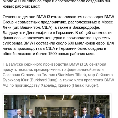
около 400 миллионов евро и способствовали созданию 800
новых рабочих мест.
Основные детали BMW i3 изготавливаются на заводах BMW
Group и совместных предприятиях, расположенных в Мозес
Лейк (шт. Вашингтон, США), а также в Ваккерсдорфе,
Ландсхуте и Дингольфинге в Германии. В общей сложности
финансовые вложения концерна в производственную сеть
суббренда BMW i составили около 600 миллионов евро. Для
начала производства в США и Германии было создано в
общей сложности более 1500 новых рабочих мест.
На запуске серийного производства
BMW
i
3 18 сентября
присутствовали: премьер-министр федеральной земли
Саксония Станислав Тиллих (
Stanislaw
Tillich
), мэр Лейпцига
Буркхард Юнг (
Burkhard
Jung
), а также член правления
BMW
AG
по производству Харальд Крюгер (
Harald
Kr
ü
ger
).