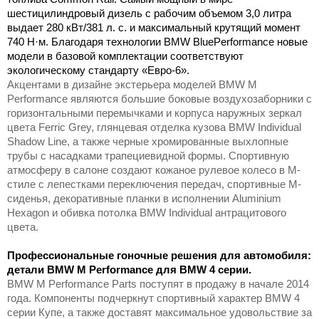
шестицилиндровый дизель с рабочим объемом 3,0 литра
выдает 280 кВт/381 л. с. и максимальный крутящий момент
740 Н·м. Благодаря технологии BMW BluePerformance новые
модели в базовой комплектации соответствуют
экологическому стандарту «Евро-6».
Акцентами в дизайне экстерьера моделей BMW M
Performance являются большие боковые воздухозаборники с
горизонтальными перемычками и корпуса наружных зеркал
цвета Ferric Grey, глянцевая отделка кузова BMW Individual
Shadow Line, а также черные хромированные выхлопные
трубы с насадками трапециевидной формы. Спортивную
атмосферу в салоне создают кожаное рулевое колесо в M-
стиле с лепестками переключения передач, спортивные M-
сиденья, декоративные планки в исполнении Aluminium
Hexagon и обивка потолка BMW Individual антрацитового
цвета.
Профессиональные гоночные решения для автомобиля:
детали BMW M Performance для BMW 4 серии.
BMW M Performance Parts поступят в продажу в начале 2014
года. Компоненты подчеркнут спортивный характер BMW 4
серии Купе, а также доставят максимальное удовольствие за