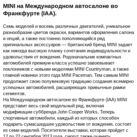
MINI на Международном автосалоне во
Франкфурте (IAA).
Семь моделей и восемь различных двигателей, уникальное
разнообразие цветов окраски, вариантов оформления салона
и опций, а также постоянно пополняющийся ряд
оригинальных аксессуаров — британский бренд MINI задает
как никогда высокую планку сочетания индивидуальности и
удовольствия от вождения. Родоначальник компактных
автомобилей премиум-класса успешно завоевывает
поклонников с новыми моделями MINI Countryman, а также
главной новинки этого года MINI Paceman. Тем самым MINI
продолжает свою полувековую традицию создания всемирно
успешных автомобилей, расширяющих привычные рамки
сегментов.
На Международном автосалоне во Франкфурте (IAA) MINI
представит весь свой модельный ряд, включая
модификации суббренда John Cooper Works. Теперь
спортивные автомобили, каждый из которых способен
подарить сумасшедшее удовольствие от вождения, состоят
из семи моделей. Посетители выставки, которая пройдет с
12 по 22 сентября 2013 года, смогут также оценить